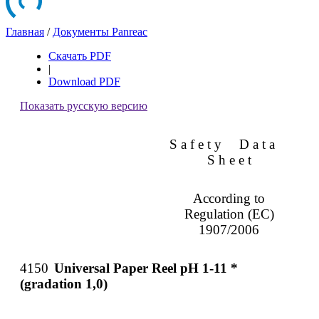
Главная
/
Документы Panreac
Скачать PDF
|
Download PDF
Показать русскую версию
S a f e t y
D a t a
S h e e t
According to
Regulation (EC)
1907/2006
4150
Universal Paper Reel pH 1-11 *
(gradation 1,0)