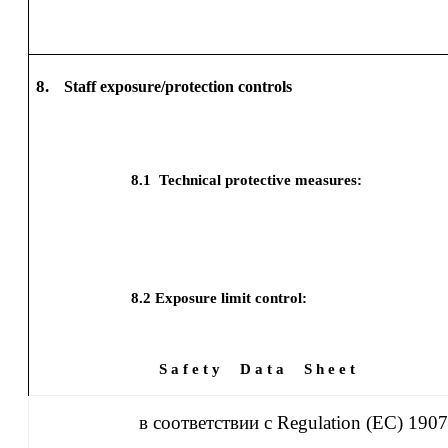
8.
Staff exposure/protection controls
8.1
Technical protective measures:
8.2
Exposure limit control:
S a f e t y
D a t a
S h e e t
в соответствии с Regulation (EC) 190