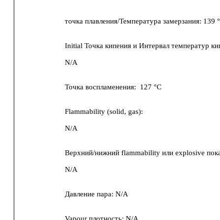
точка плавления/Температура замерзания:
139 
Initial Точка кипения и Интервал температур ки
N/A
Точка воспламенения:
127 °C
Flammability (solid, gas):
N/A
Верхний/нижний flammability или explosive пок
N/A
Давление пара:
N/A
Vapour плотность:
N/A