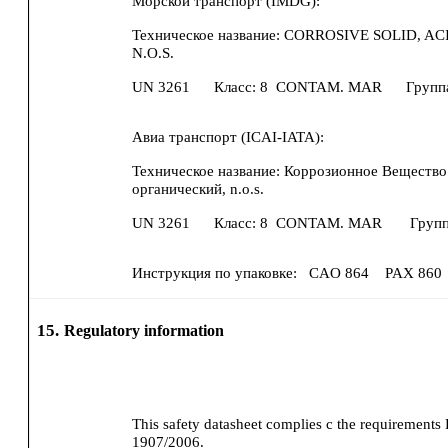
Морской транспорт (IMDG):
Техническое название:
CORROSIVE SOLID, AC
N.O.S.
UN
3261
Класс:
8
CONTAM. MAR
Групп
Авиа транспорт (ICAI-IATA):
Техническое название:
Коррозионное Вещество so
органический, n.o.s.
UN
3261
Класс:
8
CONTAM. MAR
Групп
Инструкция по упаковке:
CAO
864
PAX
860
15.
Regulatory information
This safety datasheet complies с the requirements
1907/2006.