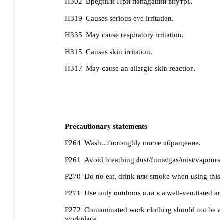
H302
Вредный При попадании внутрь.
H319
Causes serious eye irritation.
H335
May cause respiratory irritation.
H315
Causes skin irritation.
H317
May cause an allergic skin reaction.
Precautionary statements
P264
Wash...thoroughly после обращение.
P261
Avoid breathing dust/fume/gas/mist/vapours
P270
Do no eat, drink или smoke when using this
P271
Use only outdoors или в a well-ventilated ar
P272
Contaminated work clothing should not be a
workplace.