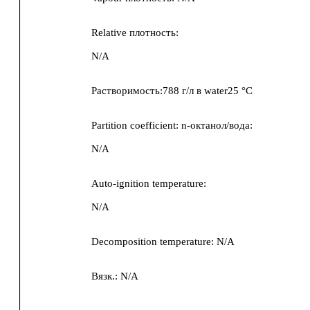
Relative плотность:
N/A
Растворимость:
788 г/л
в
water25 °C
Partition coefficient: n-октанол/вода:
N/A
Auto-ignition temperature:
N/A
Decomposition temperature:
N/A
Вязк.:
N/A