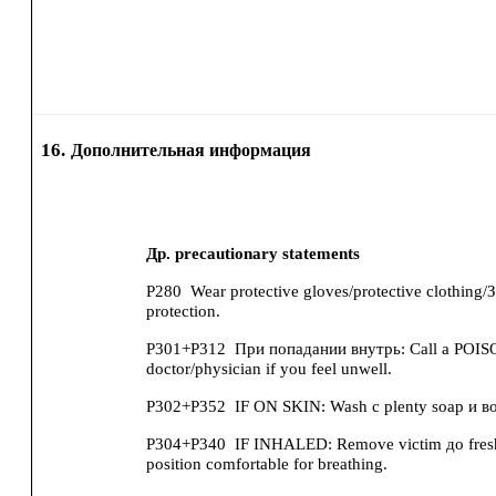
16.
Дополнительная информация
Др. precautionary statements
P280
Wear protective gloves/protective clothing/
protection.
P301+P312
При попадании внутрь: Call a PO
doctor/physician if you feel unwell.
P302+P352
IF ON SKIN: Wash с plenty soap и в
P304+P340
IF INHALED: Remove victim до fresh 
position comfortable for breathing.