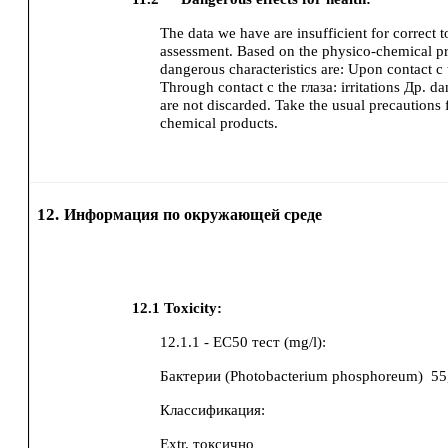
The data we have are insufficient for correct t
assessment. Based on the physico-chemical pro
dangerous characteristics are:
Upon contact с 
Through contact с the глаза:
irritations
Др. da
are not discarded.
Take the usual precautions
chemical products.
12.
Информация по окружающей среде
12.1
Toxicity:
12.1.1 - EC50 тест (mg/l):
Бактерии (Photobacterium phosphoreum)
55
Классификация:
Extr. токсично