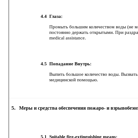
4.4
Глаза:
Промыть большим количеством воды (не ме
постоянно держать открытыми.
При раздра
medical assistance.
4.5
Попадание Внутрь:
Выпить большое количество воды.
Вызвать
медицинской помощью.
5.
Меры и средства обеспечения пожаро- и взрывобезо
5.1
Suitable fire-extinguishing means: