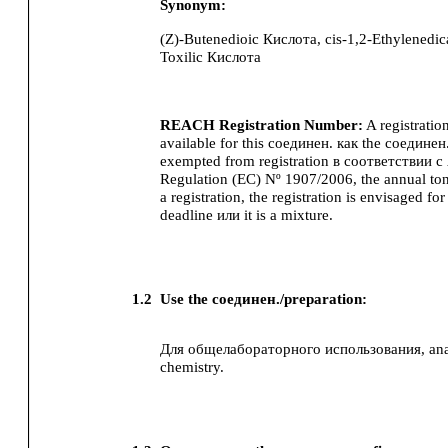
Synonym:
(Z)-Butenedioic Кислота, cis-1,2-Ethylenedi
Toxilic Кислота
REACH Registration Number:
A registratio
available for this соединен. как the соединен.
exempted from registration в соответствии 
Regulation (EC) Nº 1907/2006, the annual to
a registration, the registration is envisaged for 
deadline или it is a mixture.
1.2
Use the соединен./preparation:
Для общелабораторного использования, analy
chemistry.