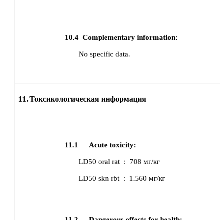
10.4
Complementary information:
No specific data.
11.
Токсикологическая информация
11.1
Acute toxicity:
LD50
oral
rat
:
708 мг/кг
LD50
skn
rbt
:
1.560 мг/кг
11.2
Dangerous effects for health: