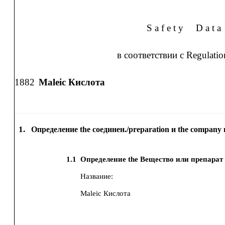
S a f e t y
D a t a
в соответствии с Regulati
1882
Maleic Кислота
1.
Определение the соединен./preparation и the company 
1.1
Определение the Вещество или препарат
Название:
Maleic Кислота