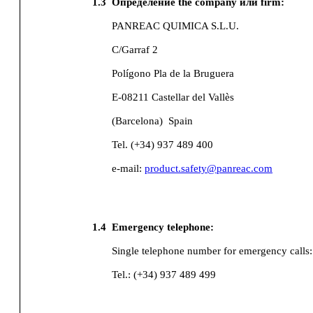
1.3
Определение the company или firm:
PANREAC QUIMICA S.L.U.
C/Garraf 2
Polígono Pla de la Bruguera
E-08211 Castellar del Vallès
(Barcelona)
Spain
Tel. (+34) 937 489 400
e-mail:
product.safety@panreac.com
1.4
Emergency telephone:
Single telephone number for emergency calls
Tel.: (+34) 937 489 499