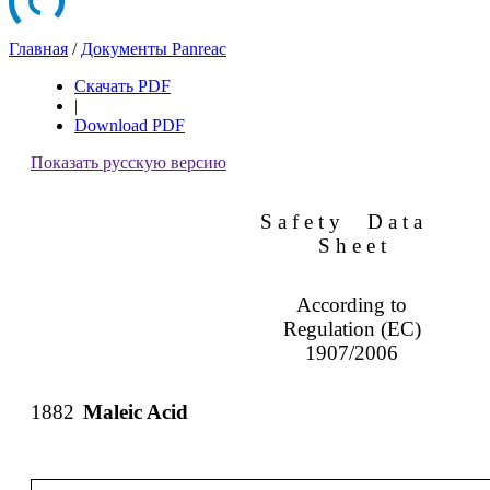
Главная
/
Документы Panreac
Скачать PDF
|
Download PDF
Показать русскую версию
S a f e t y
D a t a
S h e e t
According to
Regulation (EC)
1907/2006
1882
Maleic Acid