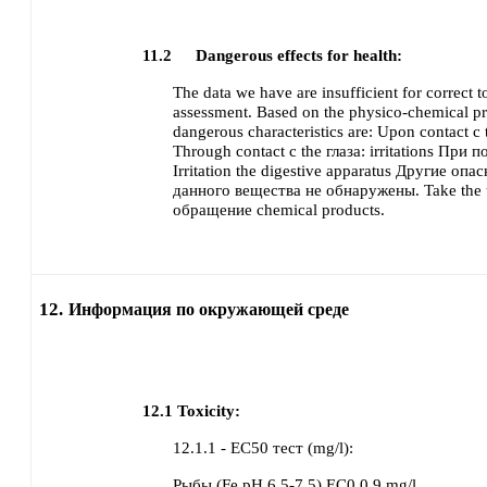
11.2
Dangerous effects for health:
The data we have are insufficient for correct t
assessment. Based on the physico-chemical pro
dangerous characteristics are:
Upon contact с 
Through contact с the глаза:
irritations
При по
Irritation the digestive apparatus
Другие опас
данного вещества не обнаружены.
Take the 
обращение chemical products.
12.
Информация по окружающей среде
12.1
Toxicity:
12.1.1 - EC50 тест (mg/l):
Рыбы
(Fe pH 6,5-7,5) EC0
0,9 mg/l