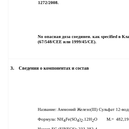
1272/2008.
No опасная доза соединен. как specified в К
(67/548/CEE или 1999/45/CE).
3.
Сведения о компонентах и состав
Название:
Аммоний Железо(III) Сульфат 12-во
Формула:
NH
Fe(SO
)
.12H
O
M.=
482,19
4
4
2
2