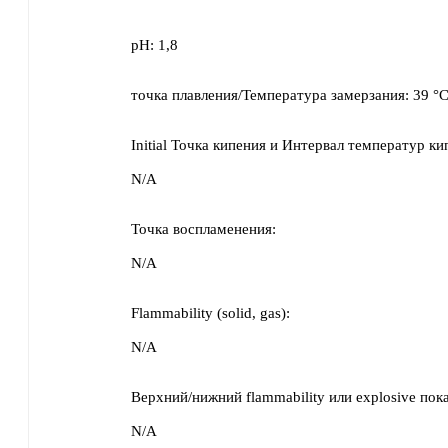
pH:
1,8
точка плавления/Температура замерзания:
39 °
Initial Точка кипения и Интервал температур ки
N/A
Точка воспламенения:
N/A
Flammability (solid, gas):
N/A
Верхний/нижний flammability или explosive пока
N/A