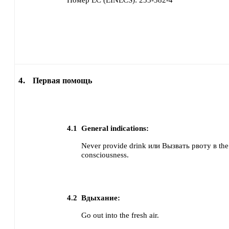
Номер ЕС (EINECS):
233-382-4
4.
Первая помощь
4.1
General indications:
Never provide drink или Вызвать рвоту в the 
consciousness.
4.2
Вдыхание:
Go out into the fresh air.