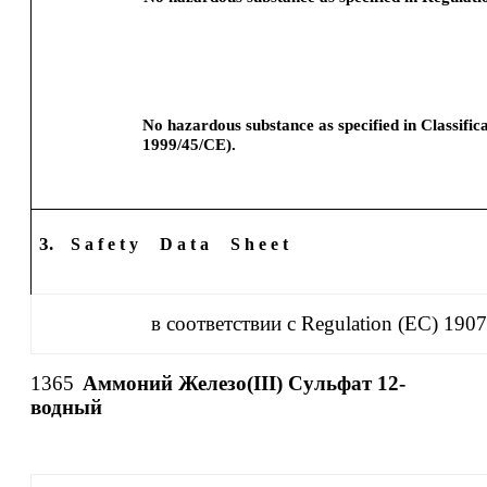
No hazardous substance as specified in Classifi
1999/45/CE).
3.
S a f e t y
D a t a
S h e e t
в соответствии с Regulation (EC) 190
1365
Аммоний Железо(III) Сульфат 12-
водный