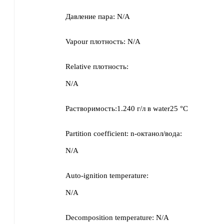
Давление пара:
N/A
Vapour плотность:
N/A
Relative плотность:
N/A
Растворимость:
1.240 г/л
в
water25 °C
Partition coefficient: n-октанол/вода:
N/A
Auto-ignition temperature:
N/A
Decomposition temperature:
N/A