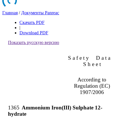
Главная
/
Документы Panreac
Скачать PDF
|
Download PDF
Показать русскую версию
S a f e t y
D a t a
S h e e t
According to
Regulation (EC)
1907/2006
1365
Ammonium Iron(III) Sulphate 12-
hydrate