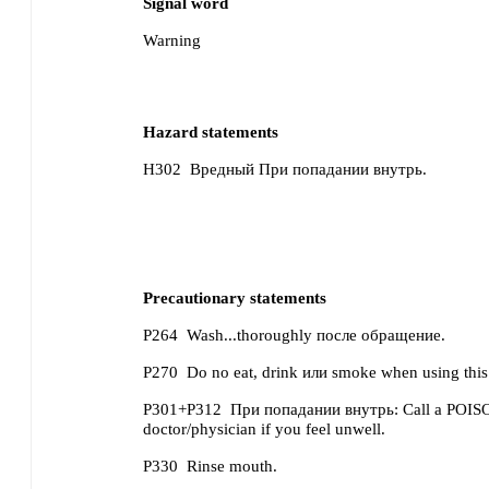
Signal word
Warning
Hazard statements
H302
Вредный При попадании внутрь.
Precautionary statements
P264
Wash...thoroughly после обращение.
P270
Do no eat, drink или smoke when using this
P301+P312
При попадании внутрь: Call a POI
doctor/physician if you feel unwell.
P330
Rinse mouth.