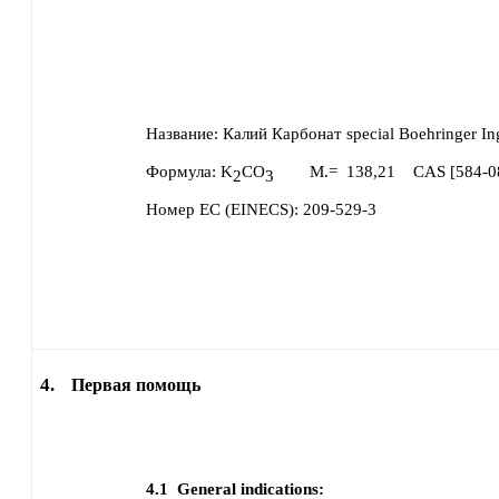
Название:
Калий Карбонат special Boehringer I
Формула:
K
CO
M.=
138,21
CAS [
584-0
2
3
Номер ЕС (EINECS):
209-529-3
4.
Первая помощь
4.1
General indications: