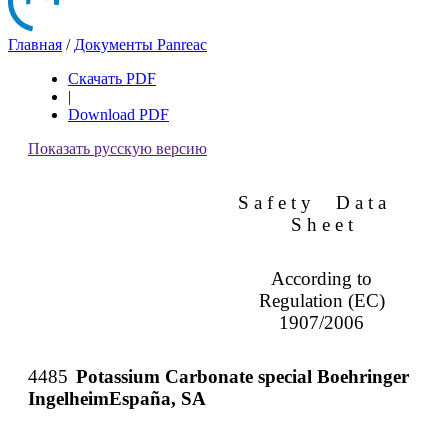
Главная
/
Документы Panreac
Скачать PDF
|
Download PDF
Показать русскую версию
S a f e t y
D a t a
S h e e t
According to
Regulation (EC)
1907/2006
4485
Potassium Carbonate special Boehringer
IngelheimEspaña, SA