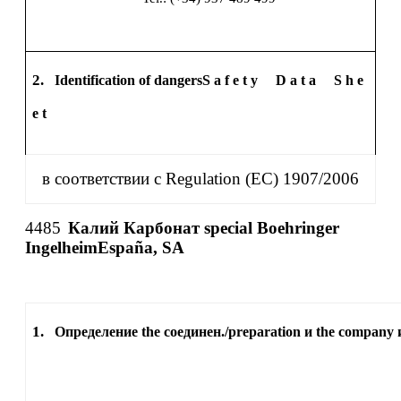
2.
Identification of dangers
S a f e t y
D a t a
S h e
e t
в соответствии с Regulation (EC) 1907/2006
4485
Калий Карбонат special Boehringer
IngelheimEspaña, SA
1.
Определение the соединен./preparation и the company 