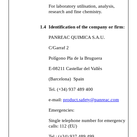
For laboratory utilisation, analysis,
research and fine chemistry.
1.4
Identification of the company or firm:
PANREAC QUIMICA S.A.U.
C/Garraf 2
Polígono Pla de la Bruguera
E-08211 Castellar del Vallès
(Barcelona)
Spain
Tel. (+34) 937 489 400
e-mail:
product.safety@panreac.com
Emergencies:
Single telephone number for emergency
calls: 112 (EU)
Tel.: (+34) 937 489 499