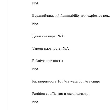
N/A
Верхний/нижний flammability или explosive пока
N/A
Давление пара:
N/A
Vapour плотность:
N/A
Relative плотность:
N/A
Растворимость:
10 г/л
в
water30 г/л
в
спирт
Partition coefficient: n-октанол/вода:
N/A