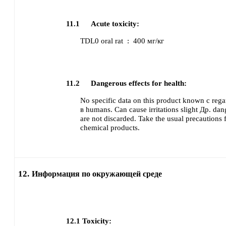
11.1
Acute toxicity:
TDL0
oral
rat
:
400 мг/кг
11.2
Dangerous effects for health:
No specific data on this product known с rega
в humans.
Can cause
irritations
slight
Др. dang
are not discarded.
Take the usual precautions
chemical products.
12.
Информация по окружающей среде
12.1
Toxicity: