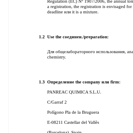
Regulation (EC) Nº 1907/2006, the annual ton
a registration, the registration is envisaged for 
deadline или it is a mixture.
1.2
Use the соединен./preparation:
Для общелабораторного использования, analy
chemistry.
1.3
Определение the company или firm:
PANREAC QUIMICA S.L.U.
C/Garraf 2
Polígono Pla de la Bruguera
E-08211 Castellar del Vallès
(Barcelona)
Spain