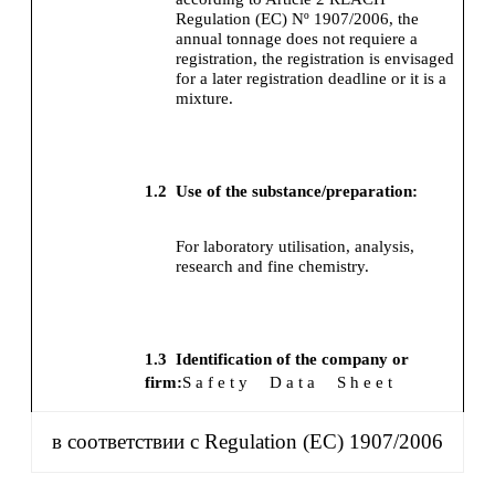
Regulation (EC) Nº 1907/2006, the
annual tonnage does not requiere a
registration, the registration is envisaged
for a later registration deadline or it is a
mixture.
1.2
Use of the substance/preparation:
For laboratory utilisation, analysis,
research and fine chemistry.
1.3
Identification of the company or
firm:
S a f e t y
D a t a
S h e e t
в соответствии с Regulation (EC) 1907/2006