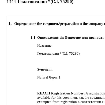
1344
Гематоксилин *(C.I. 75290)
1.
Определение the соединен./preparation и the company 
1.1
Определение the Вещество или препарат
Название:
Гематоксилин *(C.I. 75290)
Synonym:
Natural Черн. 1
REACH Registration Number:
A registratio
available for this соединен. как the соединен.
exempted from registration в соответствии с