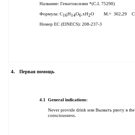
Название:
Гематоксилин *(C.I. 75290)
Формула:
C
H
O
.xH
O
M.=
302,29
C
16
14
6
2
Номер ЕС (EINECS):
208-237-3
4.
Первая помощь
4.1
General indications:
Never provide drink или Вызвать рвоту в the 
consciousness.