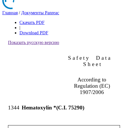
Главная
/
Документы Panreac
Скачать PDF
|
Download PDF
Показать русскую версию
S a f e t y
D a t a
S h e e t
According to
Regulation (EC)
1907/2006
1344
Hematoxylin *(C.I. 75290)