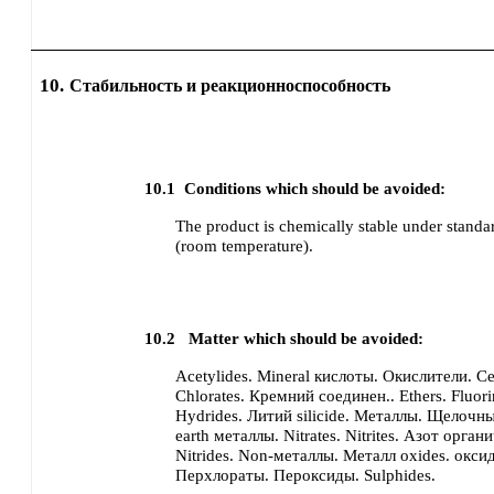
10.
Стабильность и реакционноспособность
10.1
Conditions which should be avoided:
The product is chemically stable under standa
(room temperature).
10.2
Matter which should be avoided:
Acetylides.
Mineral кислоты.
Окислители.
Се
Chlorates.
Кремний соединен..
Ethers.
Fluori
Hydrides.
Литий silicide.
Металлы.
Щелочны
earth металлы.
Nitrates.
Nitrites.
Азот органи
Nitrides.
Non-металлы.
Металл oxides.
оксид
Перхлораты.
Пероксиды.
Sulphides.