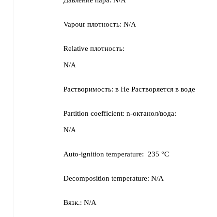
Давление пара:
N/A
Vapour плотность:
N/A
Relative плотность:
N/A
Растворимость:
в
Не Растворяется в воде
Partition coefficient: n-октанол/вода:
N/A
Auto-ignition temperature:
235 °C
Decomposition temperature:
N/A
Вязк.:
N/A