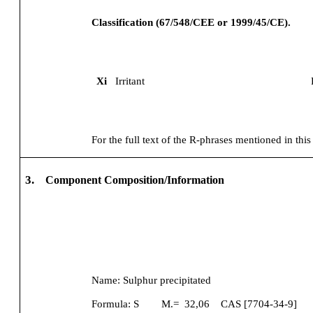
Classification (67/548/CEE or 1999/45/CE).
Xi
Irritant
For the full text of the R-phrases mentioned in this
3.
Component Composition/Information
Name:
Sulphur precipitated
Formula:
S
M.=
32,06
CAS [
7704-34-9
]