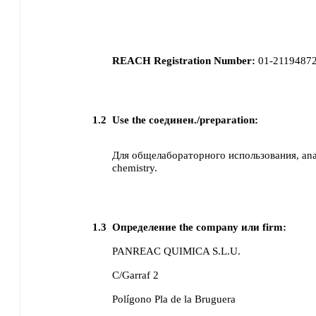
REACH Registration Number:
01-2119487
1.2
Use the соединен./preparation:
Для общелабораторного использования, analy
chemistry.
1.3
Определение the company или firm:
PANREAC QUIMICA S.L.U.
C/Garraf 2
Polígono Pla de la Bruguera