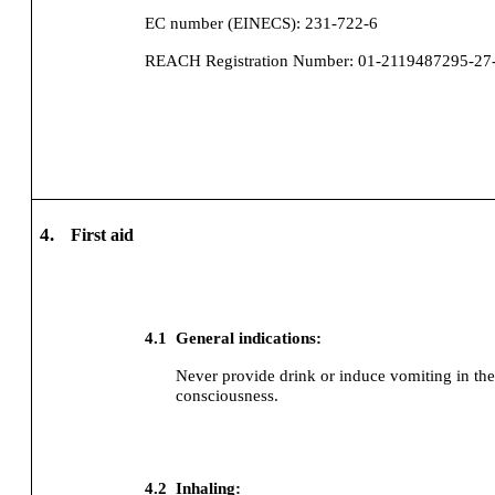
EC number (EINECS):
231-722-6
REACH Registration Number:
01-2119487295-2
4.
First aid
4.1
General indications:
Never provide drink or induce vomiting in the 
consciousness.
4.2
Inhaling: