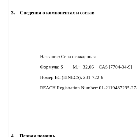
3.
Сведения о компонентах и состав
Название:
Сера осажденная
Формула:
S
M.=
32,06
CAS [
7704-34-9
]
Номер ЕС (EINECS):
231-722-6
REACH Registration Number:
01-2119487295-2
4.
Первая помощь