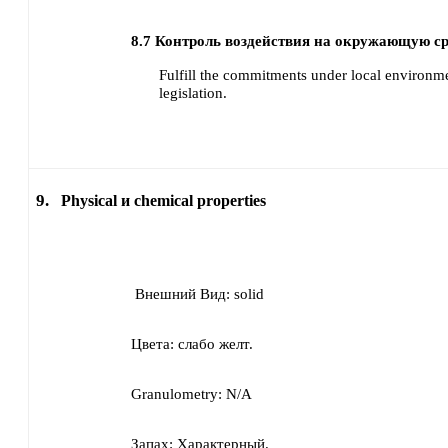
8.7
Контроль воздействия на окружающую ср
Fulfill the commitments under local environme
legislation.
9.
Physical и chemical properties
Внешний Вид:
solid
Цвета:
слабо желт.
Granulometry:
N/A
Запах:
Характерный.