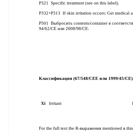
P321
Specific treatment (see on this label).
P332+P313
If skin irritation occurs: Get medical a
P501
Выбросить contents/container в соответств
94/62/CE или 2008/98/CE.
Классификация (67/548/CEE или 1999/45/CE)
Xi
Irritant
For the full text the R-выражения mentioned в this 