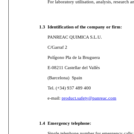
For laboratory utilisation, analysis, research a
1.3
Identification of the company or firm:
PANREAC QUIMICA S.L.U.
C/Garraf 2
Polígono Pla de la Bruguera
E-08211 Castellar del Vallès
(Barcelona)
Spain
Tel. (+34) 937 489 400
e-mail:
product.safety@panreac.com
1.4
Emergency telephone:
Single telephone number for emergency calls: