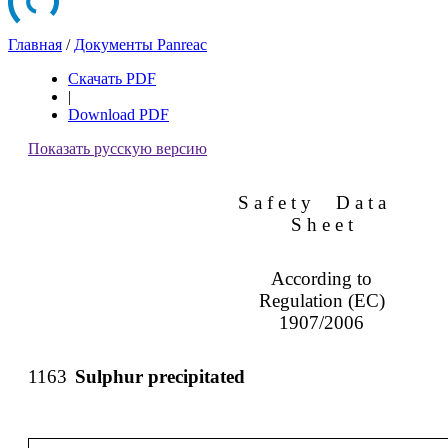
Главная
/
Документы Panreac
Скачать PDF
|
Download PDF
Показать русскую версию
S a f e t y
D a t a
S h e e t
According to
Regulation (EC)
1907/2006
1163
Sulphur precipitated