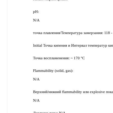
pH:
N/A
точка плавления/Температура замерзания:
118 -
Initial Точка кипения и Интервал температур ки
Точка воспламенения:
~
170 °C
Flammability (solid, gas):
N/A
Верхний/нижний flammability или explosive пока
N/A