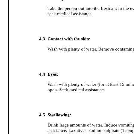
Take the person out into the fresh air.
In the e
seek medical assistance.
4.3
Contact with the skin:
Wash with plenty of water. Remove contamina
4.4
Eyes:
Wash with plenty of water (for at least 15 min
open.
Seek medical assistance.
4.5
Swallowing:
Drink large amounts of water.
Induce vomitin
assistance.
Laxatives: sodium sulphate (1 sou