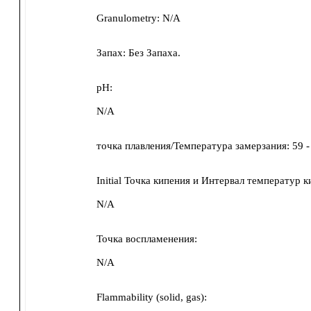
Granulometry:
N/A
Запах:
Без Запаха.
pH:
N/A
точка плавления/Температура замерзания:
59 -
Initial Точка кипения и Интервал температур к
N/A
Точка воспламенения:
N/A
Flammability (solid, gas):