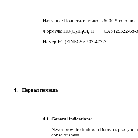
Название:
Полиэтиленгликоль 6000 *порошок
Формула:
HO(C
H
O)
H
CAS [
25322-68-
2
4
n
Номер ЕС (EINECS):
203-473-3
4.
Первая помощь
4.1
General indications:
Never provide drink или Вызвать рвоту в th
consciousness.