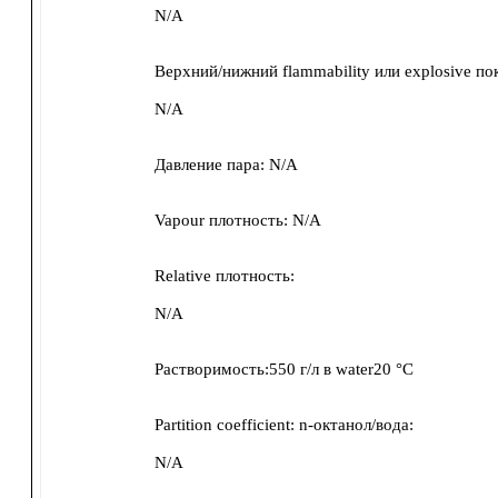
N/A
Верхний/нижний flammability или explosive по
N/A
Давление пара:
N/A
Vapour плотность:
N/A
Relative плотность:
N/A
Растворимость:
550 г/л
в
water20 °C
Partition coefficient: n-октанол/вода:
N/A