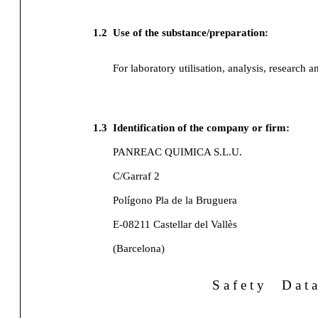
1.2
Use of the substance/preparation:
For laboratory utilisation, analysis, research a
1.3
Identification of the company or firm:
PANREAC QUIMICA S.L.U.
C/Garraf 2
Polígono Pla de la Bruguera
E-08211 Castellar del Vallès
(Barcelona)
S a f e t y
D a t a