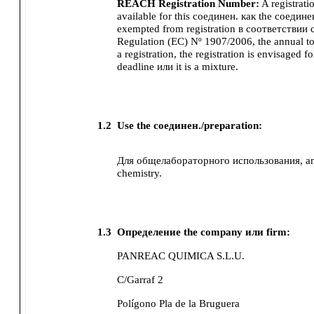
REACH Registration Number:
A registrati
available for this соединен. как the соединен
exempted from registration в соответствии
Regulation (EC) Nº 1907/2006, the annual t
a registration, the registration is envisaged for
deadline или it is a mixture.
1.2
Use the соединен./preparation:
Для общелабораторного использования, anal
chemistry.
1.3
Определение the company или firm:
PANREAC QUIMICA S.L.U.
C/Garraf 2
Polígono Pla de la Bruguera