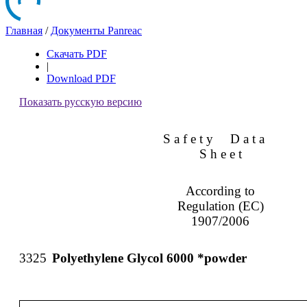
Главная
/
Документы Panreac
Скачать PDF
|
Download PDF
Показать русскую версию
S a f e t y
D a t a
S h e e t
According to
Regulation (EC)
1907/2006
3325
Polyethylene Glycol 6000 *powder