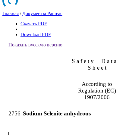
Главная
/
Документы Panreac
Скачать PDF
|
Download PDF
Показать русскую версию
S a f e t y
D a t a
S h e e t
According to
Regulation (EC)
1907/2006
2756
Sodium Selenite anhydrous