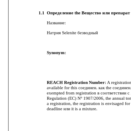
1.1
Определение the Вещество или препарат
Название:
Натрия Selenite безводный
Synonym:
REACH Registration Number:
A registratio
available for this соединен. как the соединен.
exempted from registration в соответствии 
Regulation (EC) Nº 1907/2006, the annual to
a registration, the registration is envisaged for 
deadline или it is a mixture.