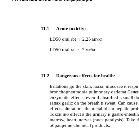
11.1
Acute toxicity:
LD50
oral
rbt
:
2,25 мг/кг
LD50
oral
rat
:
7 мг/кг
11.2
Dangerous effects for health:
Irritations до the skin, глаза, mucosae и respir
bronchopneumonia
pulmonary oedema
Селен
enzymatic effects, even if absorbed в small do
запах garlic on the breath и sweat.
Can cause
effects
alterations the metabolism
hepatic pro
Токсично effect в the urinary и gastro-intestina
marrow, heart, nerves (риск paralysis).
Take t
обращение chemical products.