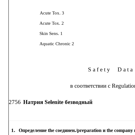
Acute Tox. 3
Acute Tox. 2
Skin Sens. 1
Aquatic Chronic 2
S a f e t y
D a t a
в соответствии с Regulati
2756
Натрия Selenite безводный
1.
Определение the соединен./preparation и the company 