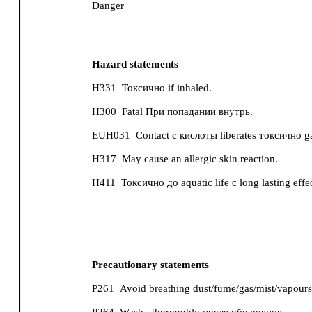
Danger
Hazard statements
H331
Токсично if inhaled.
H300
Fatal При попадании внутрь.
EUH031
Contact с кислоты liberates токсично g
H317
May cause an allergic skin reaction.
H411
Токсично до aquatic life с long lasting effec
Precautionary statements
P261
Avoid breathing dust/fume/gas/mist/vapours