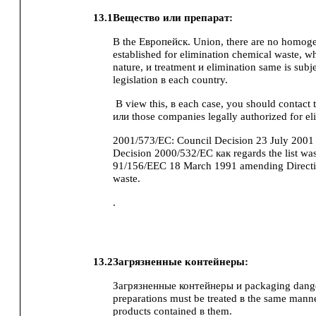
13.1
Вещество или препарат:
В the Европейск. Union, there are no homog
established for elimination chemical waste, wh
nature, и treatment и elimination same is subj
legislation в each country.
В view this, в each case, you should contact 
или those companies legally authorized for el
2001/573/EC: Council Decision 23 July 200
Decision 2000/532/EC как regards the list was
91/156/EEC 18 March 1991 amending Direct
waste.
.
13.2
Загрязненные контейнеры:
Загрязненные контейнеры и packaging dang
preparations must be treated в the same manne
products contained в them.