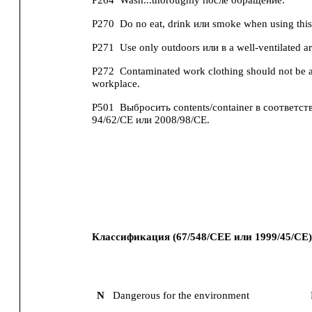
P264
Wash...thoroughly после обращение.
P270
Do no eat, drink или smoke when using this
P271
Use only outdoors или в a well-ventilated ar
P272
Contaminated work clothing should not be a
workplace.
P501
Выбросить contents/container в соответств
94/62/CE или 2008/98/CE.
Классификация (67/548/CEE или 1999/45/CE)
N
Dangerous for the environment