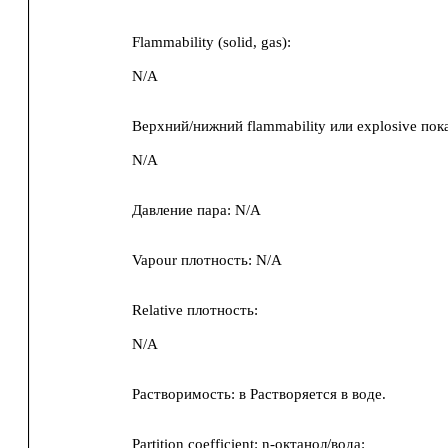
Flammability (solid, gas):
N/A
Верхний/нижний flammability или explosive пок
N/A
Давление пара:
N/A
Vapour плотность:
N/A
Relative плотность:
N/A
Растворимость:
в
Растворяется в воде.
Partition coefficient: n-октанол/вода: