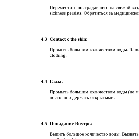
Переместить пострадавшего на свежий воз
sickness persists, Обратиться за медицинс
4.3
Contact с the skin:
Промыть большим количеством воды. Remo
clothing.
4.4
Глаза:
Промыть большим количеством воды (не ме
постоянно держать открытыми.
4.5
Попадание Внутрь:
Выпить большое количество воды.
Вызвать