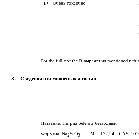
T+
Очень токсично
For the full text the R-выражения mentioned в this 
3.
Сведения о компонентах и состав
Название:
Натрия Selenite безводный
Формула:
Na
SeO
M.=
172,94
CAS [
101
2
3