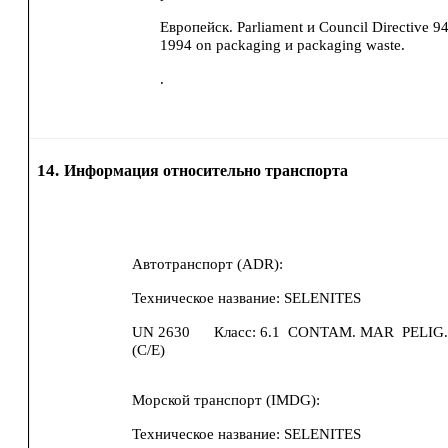
Европейск. Parliament и Council Directive 
1994 on packaging и packaging waste.
.
14.
Информация относительно транспорта
Автотранспорт (ADR):
Техническое название:
SELENITES
UN
2630
Класс:
6.1
CONTAM. MAR
PELIG
(C/E)
Морской транспорт (IMDG):
Техническое название:
SELENITES