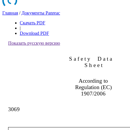
Главная
/
Документы Panreac
Скачать PDF
|
Download PDF
Показать русскую версию
S a f e t y
D a t a
S h e e t
According to
Regulation (EC)
1907/2006
3069