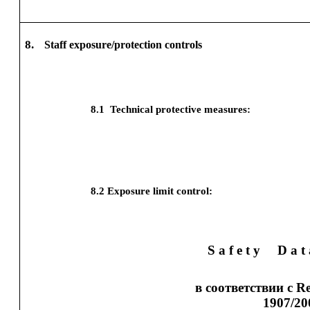
8.
Staff exposure/protection controls
8.1
Technical protective measures:
8.2
Exposure limit control:
S a f e t y
D a t
в соответствии с R
1907/20