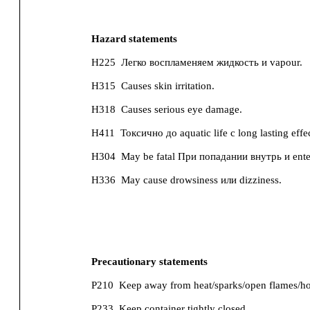
Hazard statements
H225
Легко воспламеняем жидкость и vapour.
H315
Causes skin irritation.
H318
Causes serious eye damage.
H411
Токсично до aquatic life с long lasting effec
H304
May be fatal При попадании внутрь и ente
H336
May cause drowsiness или dizziness.
Precautionary statements
P210
Keep away from heat/sparks/open flames/ho
P233
Keep container tightly closed.