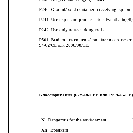
P240
Ground/bond container и receiving equipme
P241
Use explosion-proof electrical/ventilating/li
P242
Use only non-sparking tools.
P501
Выбросить contents/container в соответств
94/62/CE или 2008/98/CE.
Классификация (67/548/CEE или 1999/45/CE)
N
Dangerous for the environment
Xn
Вредный