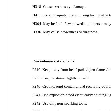
H318
Causes serious eye damage.
H411
Toxic to aquatic life with long lasting effects
H304
May be fatal if swallowed and enters airway
H336
May cause drowsiness or dizziness.
Precautionary statements
P210
Keep away from heat/sparks/open flames/ho
P233
Keep container tightly closed.
P240
Ground/bond container and receiving equip
P241
Use explosion-proof electrical/ventilating/li
P242
Use only non-sparking tools.