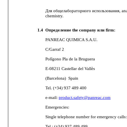
Для общелабораторного использования, analy
chemistry.
1.4
Определение the company или firm:
PANREAC QUIMICA S.A.U.
C/Garraf 2
Polígono Pla de la Bruguera
E-08211 Castellar del Vallès
(Barcelona)
Spain
Tel. (+34) 937 489 400
e-mail:
product.safety@panreac.com
Emergencies:
Single telephone number for emergency calls
Tel.: (+34) 937 489 499