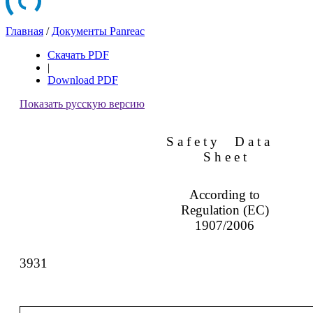
Главная
/
Документы Panreac
Скачать PDF
|
Download PDF
Показать русскую версию
S a f e t y
D a t a
S h e e t
According to
Regulation (EC)
1907/2006
3931