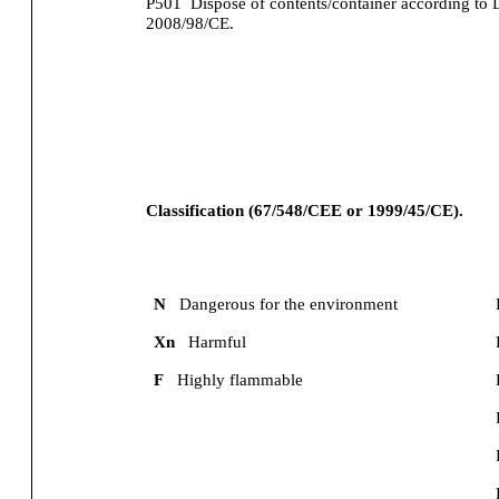
P501
Dispose of contents/container according to 
2008/98/CE.
Classification (67/548/CEE or 1999/45/CE).
N
Dangerous for the environment
Xn
Harmful
F
Highly flammable