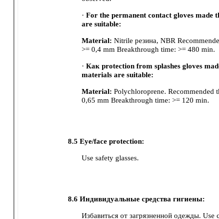
·
For the permanent contact gloves made th
are suitable:
Material:
Nitrile резина, NBR
Recommended 
>= 0,4 mm
Breakthrough time:
>= 480 min.
·
Как protection from splashes gloves made
materials are suitable:
Material:
Polychloroprene.
Recommended thi
0,65 mm
Breakthrough time:
>= 120 min.
8.5
Eye/face protection:
Use safety glasses.
8.6
Индивидуальные средства гигиены:
Избавиться от загрязненной одежды.
Use 