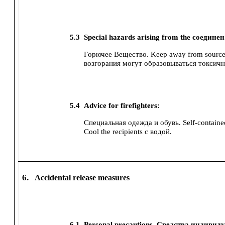
5.3
Special hazards arising from the соединен
Горючее Вещество. Keep away from sources
возгорания могут образовываться токсич
5.4
Advice for firefighters:
Специальная одежда и обувь.
Self-contain
Cool the recipients с водой.
6.
Accidental release measures
6.1
Personal precautions, Средства индиви