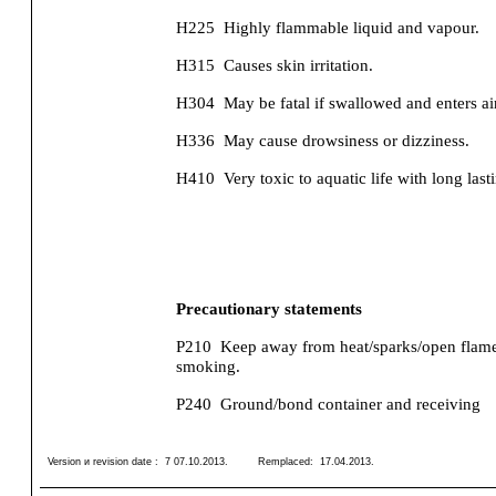
H225
Highly flammable liquid and vapour.
H315
Causes skin irritation.
H304
May be fatal if swallowed and enters a
H336
May cause drowsiness or dizziness.
H410
Very toxic to aquatic life with long lasti
Precautionary statements
P210
Keep away from heat/sparks/open flame
smoking.
P240
Ground/bond container and receiving
Version и revision date :
7 07.10.2013
.
Remplaced:
17.04.2013
.