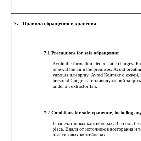
7.
Правила обращения и хранения
7.1
Precautions for safe обращение:
Avoid the formation electrostatic charges.
En
renewal the air в the premises.
Avoid breathin
vapours или spray.
Avoid Контакт с кожей, г
personal Средства индивидуальной защиты 
under an extractor fan.
7.2
Conditions for safe хранение, including any
В запечатанных контейнерах.
В a cool, без
place.
Вдали от источников возгорания и т
пластиковых контейнерах.