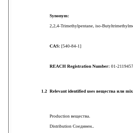
Synonym:
2,2,4-Trimethylpentane, iso-Butyltrimethylm
CAS:
[
540-84-1
]
REACH Registration Number:
01-211945
1.2
Relevant identified uses вещества или mix
Production вещества.
Distribution Соединен..