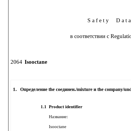
S a f e t y
D a t a
в соответствии с Regulat
2064
Isooctane
1.
Определение the соединен./mixture и the company/un
1.1
Product identifier
Название:
Isooctane