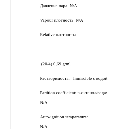
Давление пара:
N/A
Vapour плотность:
N/A
Relative плотность:
(
20/4
)
0,69
g/ml
Растворимость:
Inmiscible с водой.
Partition coefficient: n-октанол/вода:
N/A
Auto-ignition temperature:
N/A