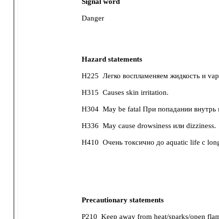
Signal word
Danger
Hazard statements
H225
Легко воспламеняем жидкость и vap
H315
Causes skin irritation.
H304
May be fatal При попадании внутрь и
H336
May cause drowsiness или dizziness.
H410
Очень токсично до aquatic life с long 
Precautionary statements
P210
Keep away from heat/sparks/open flam