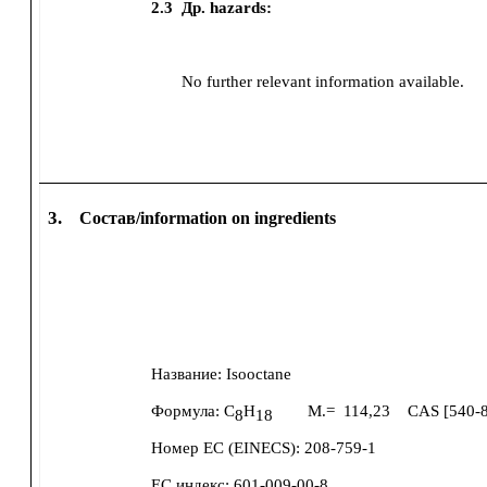
2.3
Др. hazards:
No further relevant information available.
3.
Состав/information on ingredients
Название:
Isooctane
Формула:
C
H
M.=
114,23
CAS [
540-
8
18
Номер ЕС (EINECS):
208-759-1
ЕС индекс:
601-009-00-8