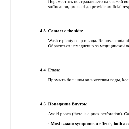
Переместить пострадавшего на свежий во
suffocation, proceed до provide artificial res
4.3
Contact с the skin:
Wash с plenty soap и вода. Remove contamin
Обратиться немедленно за медицинской 
4.4
Глаза:
Промыть большим количеством воды, keepi
4.5
Попадание Внутрь:
Avoid рвота (there is a риск perforation).
Ca
·
Most важно symptoms и effects, both acu