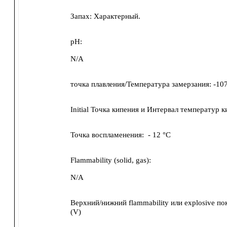
Запах:
Характерный.
pH:
N/A
точка плавления/Температура замерзания:
-10
Initial Точка кипения и Интервал температур к
Точка воспламенения:
-
12 °C
Flammability (solid, gas):
N/A
Верхний/нижний flammability или explosive по
(V)