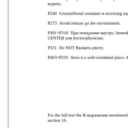
курить.
P240
Ground/bond container и receiving eq
P273
Avoid release до the environment.
P301+P310
При попадании внутрь: Immedi
CENTER или doctor/physician.
P331
Do NOT Вызвать рвоту.
P403+P235
Store в a well-ventilated place.
For the full text the R-выражения mentioned в
section 16.