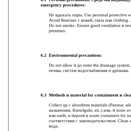
emergency procedures:
Не вдыхать пары.
Use personal protective 
Avoid Контакт с кожей, глаза или clothing.
Do not smoke.
Ensure good ventilation и ren
premises.
6.2
Environmental precautions:
Do not allow it до enter the drainage syste
почвы, систем водоснабжения и дренажа.
6.3
Methods и material for containment и clea
Collect up с absorbent materials (Panreac 
назначения, Kieselguhr, etc.) или, if none a
или earth,
и deposit в waste containers for s
соответствии с законодательством.
Clean 
вода.