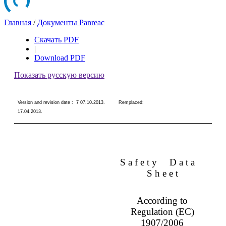
Главная
/
Документы Panreac
Скачать PDF
|
Download PDF
Показать русскую версию
Version and revision date :
7 07.10.2013
.
Remplaced:
17.04.2013
.
S a f e t y
D a t a
S h e e t
According to
Regulation (EC)
1907/2006