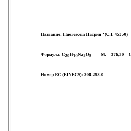
Название:
Fluorescein Натрия *(C.I. 45350)
Формула:
C
H
Na
O
M.=
376,30
C
20
10
2
5
Номер ЕС (EINECS):
208-253-0