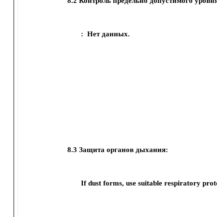
8.2
Контроль предельно допустимого уровня
:
Нет данных.
8.3
Защита органов дыхания:
If dust forms, use suitable respiratory prot