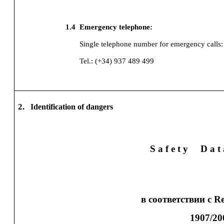
1.4
Emergency telephone:
Single telephone number for emergency calls:
Tel.: (+34) 937 489 499
2.
Identification of dangers
S a f e t y
D a t
в соответствии с R
1907/20