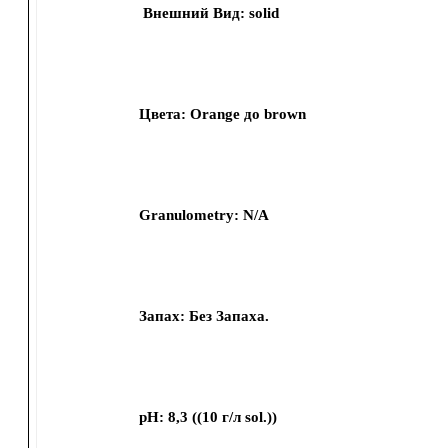
Внешний Вид:
solid
Цвета:
Orange до brown
Granulometry:
N/A
Запах:
Без Запаха.
pH:
8,3
(
(10 г/л sol.)
)