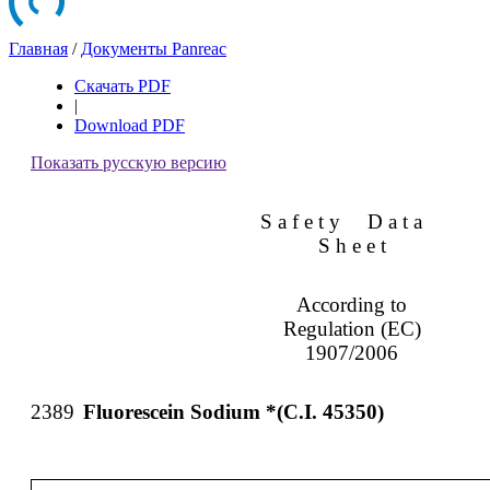
Главная
/
Документы Panreac
Скачать PDF
|
Download PDF
Показать русскую версию
S a f e t y
D a t a
S h e e t
According to
Regulation (EC)
1907/2006
2389
Fluorescein Sodium *(C.I. 45350)