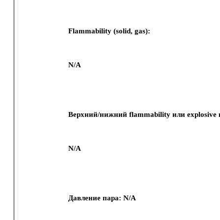
Flammability (solid, gas):
N/A
Верхний/нижний flammability или explosive 
N/A
Давление пара:
N/A