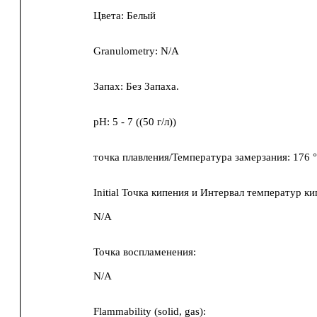
Цвета:
Белый
Granulometry:
N/A
Запах:
Без Запаха.
pH:
5 - 7
(
(50 г/л)
)
точка плавления/Температура замерзания:
176 
Initial Точка кипения и Интервал температур ки
N/A
Точка воспламенения:
N/A
Flammability (solid, gas):