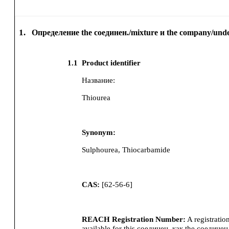
1.
Определение the соединен./mixture и the company/und
1.1
Product identifier
Название:
Thiourea
Synonym:
Sulphourea, Thiocarbamide
CAS:
[
62-56-6
]
REACH Registration Number:
A registratio
available for this соединен. как the соединен.