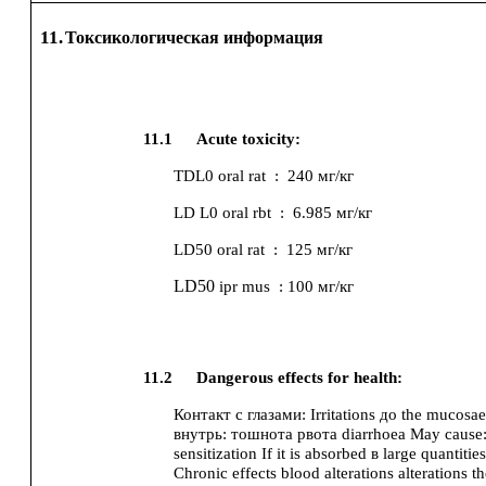
11.
Токсикологическая информация
11.1
Acute toxicity:
TDL0
oral
rat
:
240 мг/кг
LD L0
oral
rbt
:
6.985 мг/кг
LD50
oral
rat
:
125 мг/кг
LD50
ipr
mus
:
100 мг/кг
11.2
Dangerous effects for health:
Контакт с глазами:
Irritations до the mucosa
внутрь:
тошнота
рвота
diarrhoea
May cause
sensitization
If it is absorbed в large quantities
Chronic effects
blood alterations
alterations 