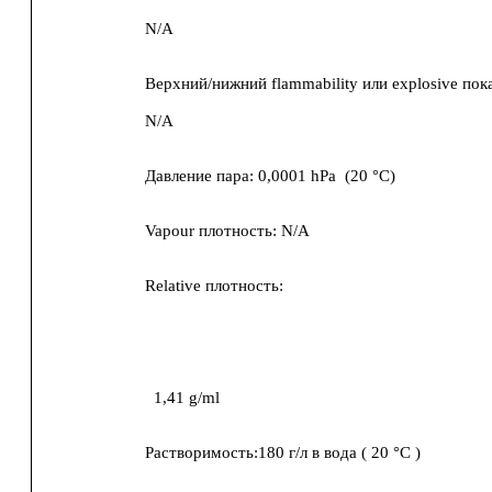
N/A
Верхний/нижний flammability или explosive пок
N/A
Давление пара:
0,0001 hPa
(
20 °C
)
Vapour плотность:
N/A
Relative плотность:
1,41
g/ml
Растворимость:
180 г/л
в
вода
(
20 °C
)