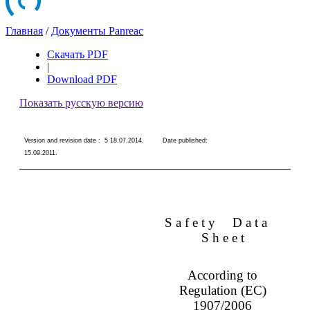
Главная
/
Документы Panreac
Скачать PDF
|
Download PDF
Показать русскую версию
Version and revision date :
5 18.07.2014
.
Date published:
15.09.2011
.
S a f e t y
D a t a
S h e e t
According to
Regulation (EC)
1907/2006