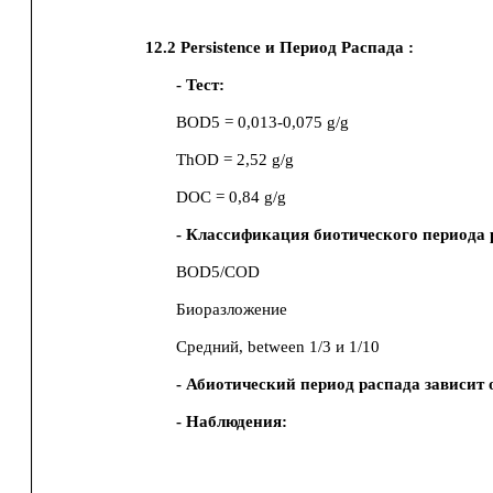
12.2
Persistence и Период Распада :
- Тест:
BOD5
= 0,013-0,075 g/g
ThOD
= 2,52 g/g
DOC
= 0,84 g/g
- Классификация биотического периода 
BOD5/COD
Биоразложение
Средний, between 1/3 и 1/10
- Абиотический период распада зависит 
- Наблюдения: