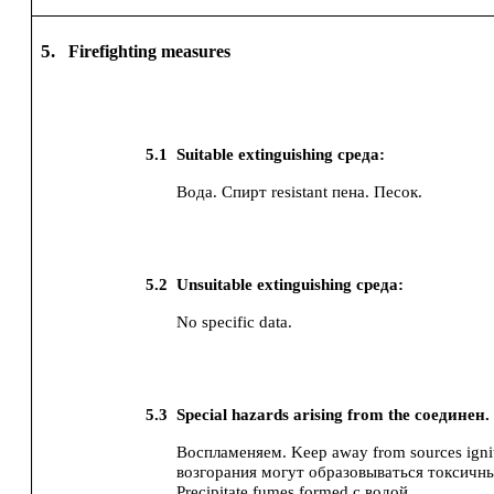
5.
Firefighting measures
5.1
Suitable extinguishing среда:
Вода.
Спирт resistant пена.
Песок.
5.2
Unsuitable extinguishing среда:
No specific data.
5.3
Special hazards arising from the соединен.
Воспламеняем. Keep away from sources ignit
возгорания могут образовываться токсичн
Precipitate fumes formed с водой.