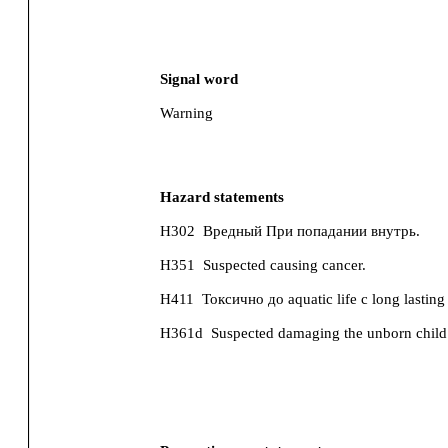
Signal word
Warning
Hazard statements
H302
Вредный При попадании внутрь.
H351
Suspected causing cancer.
H411
Токсично до aquatic life с long lasting 
H361d
Suspected damaging the unborn child