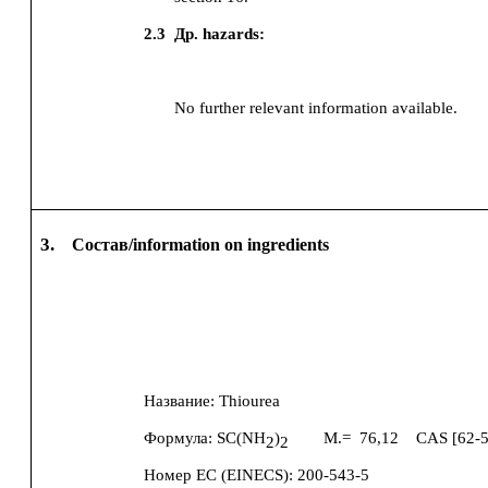
2.3
Др. hazards:
No further relevant information available.
3.
Состав/information on ingredients
Название:
Thiourea
Формула:
SC(NH
)
M.=
76,12
CAS [
62-
2
2
Номер ЕС (EINECS):
200-543-5