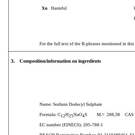
Xn
Harmful
For the full text of the R-phrases mentioned in this
3.
Composition/information on ingredients
Name:
Sodium Dodecyl Sulphate
Formula:
C
H
NaO
S
M.=
288,38
CAS 
12
25
4
EC number (EINECS):
205-788-1