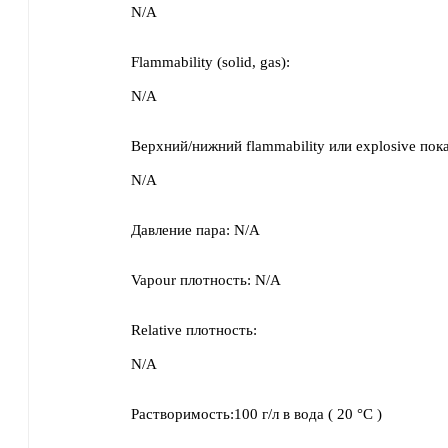
N/A
Flammability (solid, gas):
N/A
Верхний/нижний flammability или explosive пока
N/A
Давление пара:
N/A
Vapour плотность:
N/A
Relative плотность:
N/A
Растворимость:
100 г/л
в
вода
(
20 °C
)