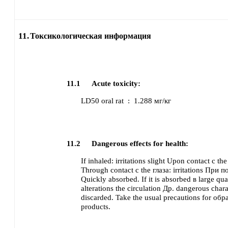
11.
Токсикологическая информация
11.1
Acute toxicity:
LD50
oral
rat
:
1.288 мг/кг
11.2
Dangerous effects for health:
If inhaled:
irritations
slight
Upon contact с the
Through contact с the глаза:
irritations
При по
Quickly absorbed.
If it is absorbed в large qua
alterations the circulation
Др. dangerous charac
discarded.
Take the usual precautions for об
products.