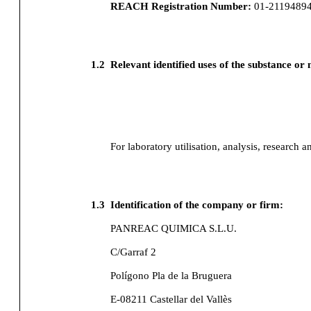
REACH Registration Number:
01-2119489
1.2
Relevant identified uses of the substance or
For laboratory utilisation, analysis, research a
1.3
Identification of the company or firm:
PANREAC QUIMICA S.L.U.
C/Garraf 2
Polígono Pla de la Bruguera
E-08211 Castellar del Vallès