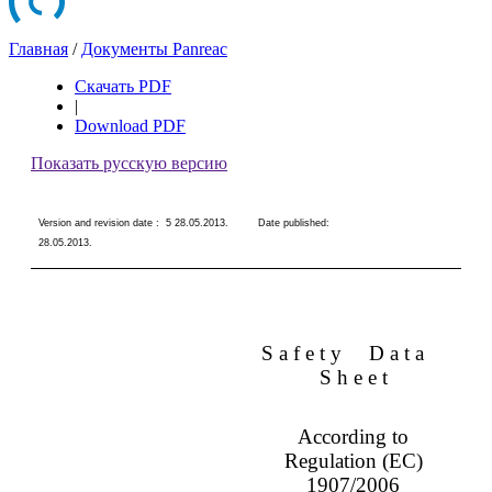
Главная
/
Документы Panreac
Скачать PDF
|
Download PDF
Показать русскую версию
Version and revision date :
5 28.05.2013
.
Date published:
28.05.2013
.
S a f e t y
D a t a
S h e e t
According to
Regulation (EC)
1907/2006