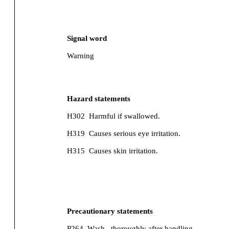
Signal word
Warning
Hazard statements
H302
Harmful if swallowed.
H319
Causes serious eye irritation.
H315
Causes skin irritation.
Precautionary statements
P264
Wash...thoroughly after handling.