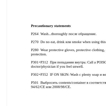
Precautionary statements
P264
Wash...thoroughly после обращение.
P270
Do no eat, drink или smoke when using this
P280
Wear protective gloves, protective clothing
protection.
P301+P312
При попадании внутрь: Call a POI
doctor/physician if you feel unwell.
P302+P352
IF ON SKIN: Wash с plenty soap и во
P501
Выбросить contents/container в соответств
94/62/CE или 2008/98/CE.