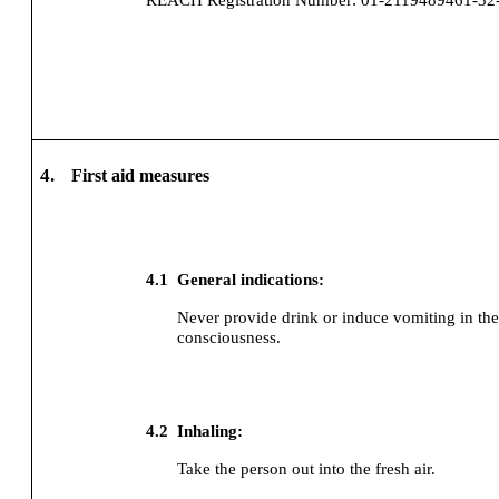
REACH Registration Number:
01-2119489461-3
4.
First aid measures
4.1
General indications:
Never provide drink or induce vomiting in the 
consciousness.
4.2
Inhaling:
Take the person out into the fresh air.