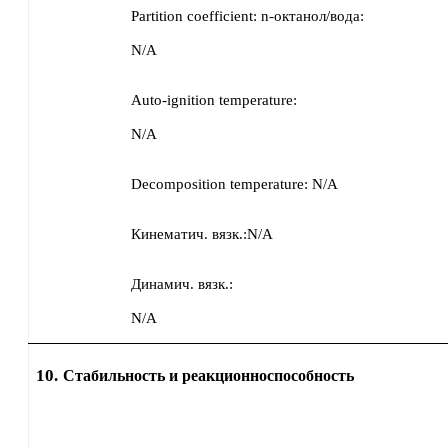
Partition coefficient: n-октанол/вода:
N/A
Auto-ignition temperature:
N/A
Decomposition temperature:
N/A
Кинематич. вязк.:
N/A
Динамич. вязк.:
N/A
10.
Стабильность и реакционноспособность