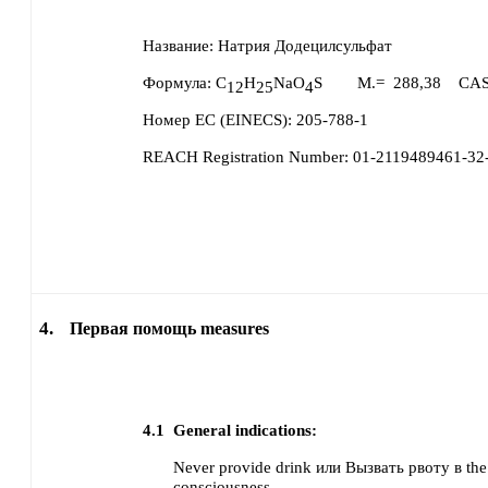
Название:
Натрия Додецилсульфат
Формула:
C
H
NaO
S
M.=
288,38
CAS
12
25
4
Номер ЕС (EINECS):
205-788-1
REACH Registration Number:
01-2119489461-3
4.
Первая помощь measures
4.1
General indications:
Never provide drink или Вызвать рвоту в the 
consciousness.