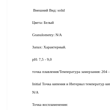
Внешний Вид:
solid
Цвета:
Белый
Granulometry:
N/A
Запах:
Характерный.
pH:
7,5 - 9,0
точка плавления/Температура замерзания:
204 -
Initial Точка кипения и Интервал температур ки
N/A
Точка воспламенения: