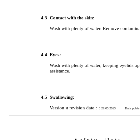
4.3
Contact with the skin:
Wash with plenty of water. Remove contamina
4.4
Eyes:
Wash with plenty of water, keeping eyelids op
assistance.
4.5
Swallowing:
Version и revision date :
5 28.05.2013
.
Date publis
S a f e t y
D a t a