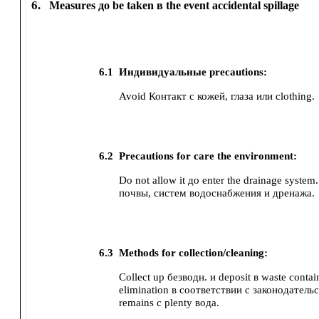
6.
Measures до be taken в the event accidental spillage
6.1
Индивидуальные precautions:
Avoid Контакт с кожей, глаза или clothing.
6.2
Precautions for care the environment:
Do not allow it до enter the drainage syste
почвы, систем водоснабжения и дренажа.
6.3
Methods for collection/cleaning:
Collect up безводн. и deposit в waste contai
elimination в соответствии с законодатель
remains с plenty вода.