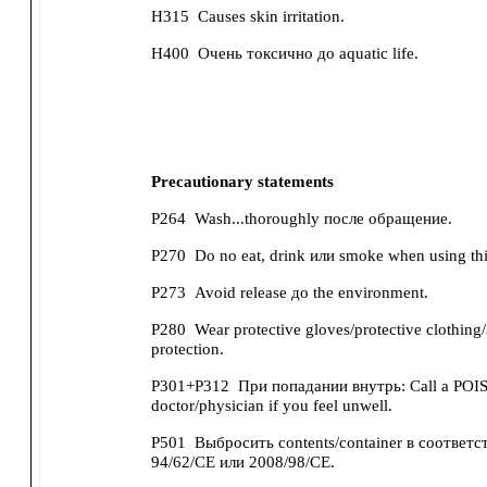
H315
Causes skin irritation.
H400
Очень токсично до aquatic life.
Precautionary statements
P264
Wash...thoroughly после обращение.
P270
Do no eat, drink или smoke when using thi
P273
Avoid release до the environment.
P280
Wear protective gloves/protective clothing
protection.
P301+P312
При попадании внутрь: Call a P
doctor/physician if you feel unwell.
P501
Выбросить contents/container в соответст
94/62/CE или 2008/98/CE.