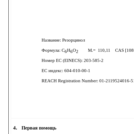
Название:
Резорцинол
Формула:
C
H
O
M.=
110,11
CAS [
108
6
6
2
Номер ЕС (EINECS):
203-585-2
ЕС индекс:
604-010-00-1
REACH Registration Number:
01-2119524016-
4.
Первая помощь