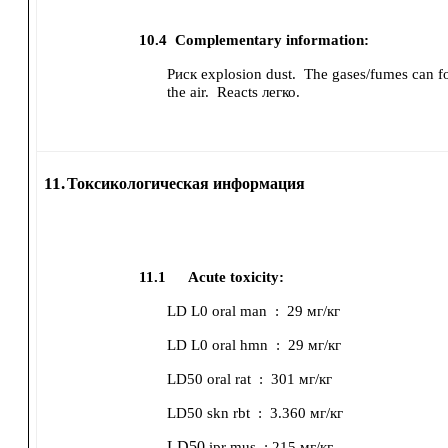
10.4
Complementary information:
Риск explosion dust.
The gases/fumes can f
the air.
Reacts легко.
11.
Токсикологическая информация
11.1
Acute toxicity:
LD L0
oral
man
:
29 мг/кг
LD L0
oral
hmn
:
29 мг/кг
LD50
oral
rat
:
301 мг/кг
LD50
skn
rbt
:
3.360 мг/кг
LD50
ipr
mus
:
215 мг/кг