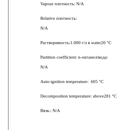
Vapour плотность:
N/A
Relative плотность:
N/A
Растворимость:
1.000 г/л
в
water20 °C
Partition coefficient: n-октанол/вода:
N/A
Auto-ignition temperature:
605 °C
Decomposition temperature:
above281 °C
Вязк.:
N/A