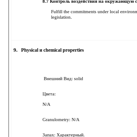
8.7
Контроль воздействия на окружающую с
Fulfill the commitments under local environ
legislation.
9.
Physical и chemical properties
Внешний Вид:
solid
Цвета:
N/A
Granulometry:
N/A
Запах:
Характерный.