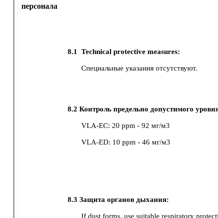
персонала
8.1
Technical protective measures:
Специальные указания отсутствуют.
8.2
Контроль предельно допустимого уровня
VLA-EC
:
20 ppm
-
92 мг/м3
VLA-ED
:
10 ppm
-
46 мг/м3
8.3
Защита органов дыхания:
If dust forms, use suitable respiratory protect