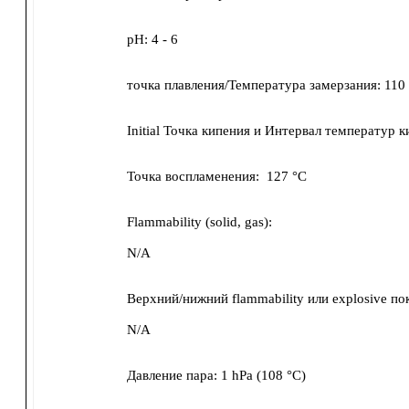
pH:
4 - 6
точка плавления/Температура замерзания:
110
Initial Точка кипения и Интервал температур к
Точка воспламенения:
127 °C
Flammability (solid, gas):
N/A
Верхний/нижний flammability или explosive по
N/A
Давление пара:
1 hPa
(
108 °C
)