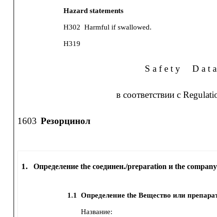
Hazard statements
H302
Harmful if swallowed.
H319
S a f e t y
D a t a
в соответствии с Regulat
1603
Резорцинол
1.
Определение the соединен./preparation и the company
1.1
Определение the Вещество или препара
Название: