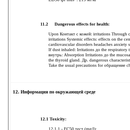
11.2
Dangerous effects for health:
Upon Контакт с кожей:
irritations
Through co
irritations
Systemic effects:
effects on the ce
cardiovascular disorders
headaches
anxiety
If dust inhaled:
Irritations до the respiratory t
внутрь:
Absorption
Irritations до the mucos
the thyroid gland.
Др. dangerous characterist
Take the usual precautions for обращение c
12.
Информация по окружающей среде
12.1
Toxicity:
12.1.1 - EC50 тест (mg/l):