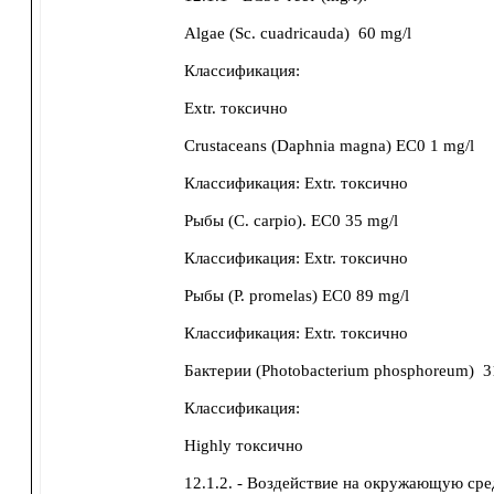
Algae (Sc. cuadricauda)
60 mg/l
Классификация:
Extr. токсично
Crustaceans (Daphnia magna)
EC0
1 mg/l
Классификация:
Extr. токсично
Рыбы
(C. carpio). EC0
35 mg/l
Классификация:
Extr. токсично
Рыбы (P. promelas)
EC0
89 mg/l
Классификация:
Extr. токсично
Бактерии (Photobacterium phosphoreum)
3
Классификация:
Highly токсично
12.1.2. - Воздействие на окружающую сре