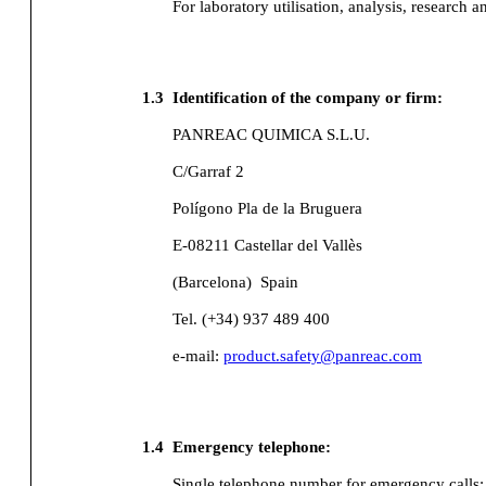
For laboratory utilisation, analysis, research a
1.3
Identification of the company or firm:
PANREAC QUIMICA S.L.U.
C/Garraf 2
Polígono Pla de la Bruguera
E-08211 Castellar del Vallès
(Barcelona)
Spain
Tel. (+34) 937 489 400
e-mail:
product.safety@panreac.com
1.4
Emergency telephone:
Single telephone number for emergency calls: