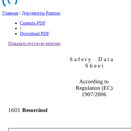
Главная
/
Документы Panreac
Скачать PDF
|
Download PDF
Показать русскую версию
S a f e t y
D a t a
S h e e t
According to
Regulation (EC)
1907/2006
1603
Resorcinol