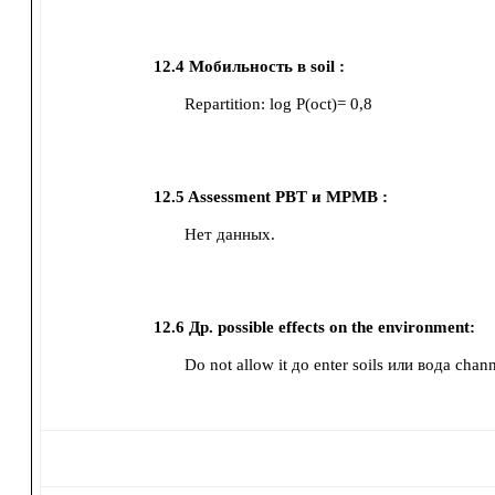
12.4
Мобильность в soil :
Repartition: log P(oct)=
0,8
12.5
Assessment PBT и MPMB :
Нет данных.
12.6
Др. possible effects on the environment:
Do not allow it до enter soils или вода chann