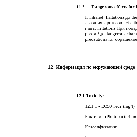
11.2
Dangerous effects for 
If inhaled:
Irritations до t
дыхания
Upon contact с th
глаза:
irritations
При попада
рвота
Др. dangerous charac
precautions for обращение
12.
Информация по окружающей среде
12.1
Toxicity:
12.1.1 - EC50 тест (mg/l):
Бактерии (Photobacteriu
Классификация: