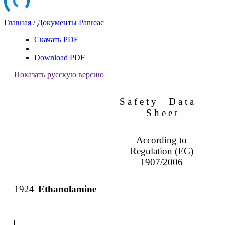
Главная
/
Документы Panreac
Скачать PDF
|
Download PDF
Показать русскую версию
S a f e t y
D a t a
S h e e t
According to
Regulation (EC)
1907/2006
1924
Ethanolamine