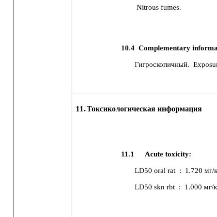
Nitrous fumes.
10.4
Complementary informa
Гигроскопичный.
Exposur
11.
Токсикологическая информация
11.1
Acute toxicity:
LD50
oral
rat
:
1.720 мг/
LD50
skn
rbt
:
1.000 мг/к