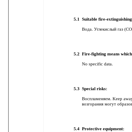
5.1
Suitable fire-extinguishin
Вода.
Углекислый газ (CO
5.2
Fire-fighting means whic
No specific data.
5.3
Special risks:
Воспламеняем. Keep away 
возгорания могут образо
5.4
Protective equipment: