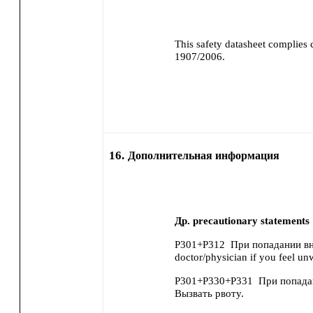
This safety datasheet complies
1907/2006.
16.
Дополнительная информация
Др. precautionary statements
P301+P312
При попадании в
doctor/physician if you feel unw
P301+P330+P331
При попада
Вызвать рвоту.