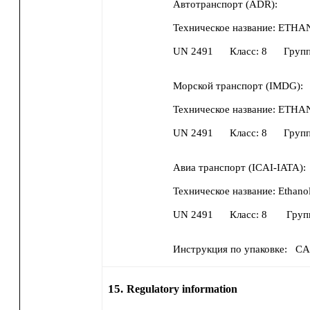
Автотранспорт (ADR):
Техническое название:
ETHA
UN
2491
Класс:
8
Групп
Морской транспорт (IMDG):
Техническое название:
ETHA
UN
2491
Класс:
8
Групп
Авиа транспорт (ICAI-IATA):
Техническое название:
Ethano
UN
2491
Класс:
8
Груп
Инструкция по упаковке:
C
15.
Regulatory information