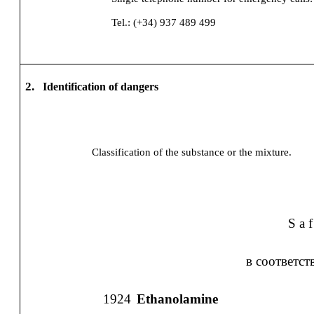
Tel.: (+34) 937 489 499
2.
Identification of dangers
Classification of the substance or the mixture.
S a f
в соответст
1924
Ethanolamine