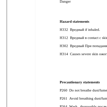
Danger
Hazard statements
H332
Вредный if inhaled.
H312
Вредный в contact с ski
H302
Вредный При попадани
H314
Causes severe skin ожо
Precautionary statements
P260
Do not breathe dust/fume
P261
Avoid breathing dust/fum
P264
Wash...thoroughly посл