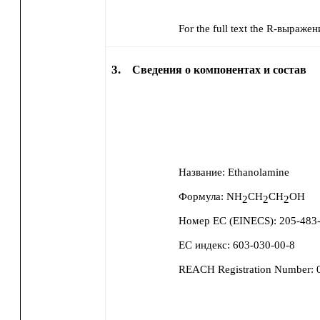
For the full text the R-выражен
3.
Сведения о компонентах и состав
Название:
Ethanolamine
Формула:
NH
CH
CH
OH
2
2
2
Номер ЕС (EINECS):
205-483
ЕС индекс:
603-030-00-8
REACH Registration Number: