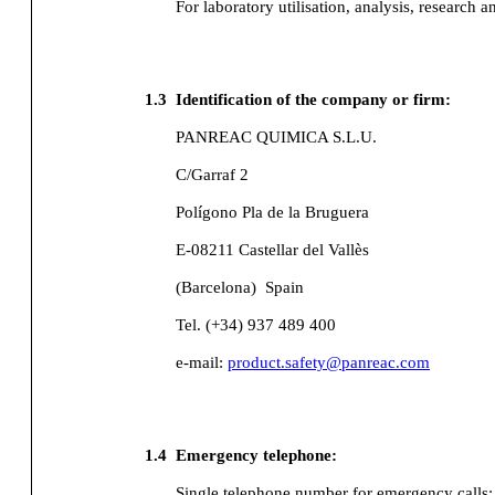
For laboratory utilisation, analysis, research a
1.3
Identification of the company or firm:
PANREAC QUIMICA S.L.U.
C/Garraf 2
Polígono Pla de la Bruguera
E-08211 Castellar del Vallès
(Barcelona)
Spain
Tel. (+34) 937 489 400
e-mail:
product.safety@panreac.com
1.4
Emergency telephone:
Single telephone number for emergency calls: