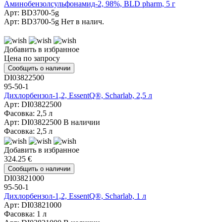
Аминобензолсульфонамид-2, 98%, BLD pharm, 5 г
Арт: BD3700-5g
Арт: BD3700-5g
Нет в налич.
Добавить в избранное
Цена по запросу
Сообщить о наличии
DI03822500
95-50-1
Дихлорбензол-1,2, EssentQ®, Scharlab, 2,5 л
Арт: DI03822500
Фасовка: 2,5 л
Арт: DI03822500
В наличии
Фасовка: 2,5 л
Добавить в избранное
324.25 €
Сообщить о наличии
DI03821000
95-50-1
Дихлорбензол-1,2, EssentQ®, Scharlab, 1 л
Арт: DI03821000
Фасовка: 1 л