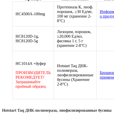
Протеиназа К, лиоф.
порошок, ≥30 Ед/мг,
Информ
HC4500A-100mg
100 мг (хранение 2-
о проду
8°C)
Лизоцим, порошок,
HC8120D-1g,
≥20,000 Ед/мл,
HC8120D-5g
фасовка 1 г, 5 г
(хранение 2-8°C)
HC1014A +буфер
Hotstart Taq ДНК-
полимераза,
ПРОИЗВОДИТЕЛЬ
Брошюр
лиофилизированные
РЕКОМЕДУЕТ!
примен
бусины (Хранение
Запрашивайте
2-8°C)
пробный образец
Hotstart Taq ДНК-полимераза, лиофилизированные бусины