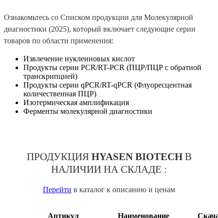
Ознакомьтесь со Списком продукции для Молекулярной
диагностики (2025), который включает следующие серии
товаров по области применения:
Извлечение нуклеиновых кислот
Продукты серии PCR/RT-PCR (ПЦР/ПЦР с обратной
транскрипцией)
Продукты серии qPCR/RT-qPCR (Флуоресцентная
количественная ПЦР)
Изотермическая амплификация
Ферменты молекулярной диагностики
П
РОДУКЦИЯ
HYASEN BIOTECH
В
НАЛИЧИИ НА СКЛАДЕ :
Перейти
в каталог к описанию и ценам
Артикул
Наименование
Скач