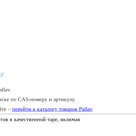
)!
lav.
ске по CAS-номеру и артикулу.
йте –
перейти к каталогу товаров Pallav
тов в качественной таре, включая