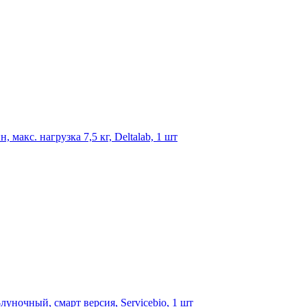
акс. нагрузка 7,5 кг, Deltalab, 1 шт
уночный, смарт версия, Servicebio, 1 шт