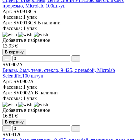
с центр. отверстием, септа синий PTFE/белый силикон с
прорезью, Microlab, 100шт/уп
Арт: SV0913CS
Фасовка: 1 упак
Арт: SV0913CS
В наличии
Фасовка: 1 упак
Добавить в избранное
13.93 €
В корзину
SV0902A
Виалы, 2 мл, темн. стекло, 9-425, с резьбой, Microlab
Scientific,100 шт/уп
Арт: SV0902A
Фасовка: 1 упак
Арт: SV0902A
В наличии
Фасовка: 1 упак
Добавить в избранное
16.81 €
В корзину
SV0912C