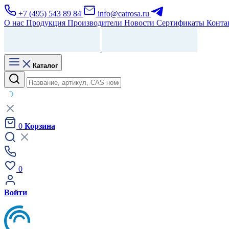
+7 (495) 543 89 84
info@catrosa.ru
О нас
Продукция
Производители
Новости
Сертификаты
Конта
Каталог
0
Корзина
0
Войти