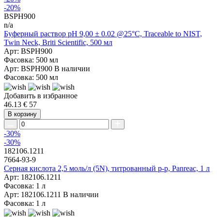
-20%
BSPH900
n/a
Буферный раствор pH 9,00 ± 0.02 @25°C, Traceable to NIST,
Twin Neck, Briti Scientific, 500 мл
Арт: BSPH900
Фасовка: 500 мл
Арт: BSPH900
В наличии
Фасовка: 500 мл
Добавить в избранное
46.13 €
57
В корзину
-30%
-30%
182106.1211
7664-93-9
Серная кислота 2,5 моль/л (5N), титрованный р-р, Panreac, 1 л
Арт: 182106.1211
Фасовка: 1 л
Арт: 182106.1211
В наличии
Фасовка: 1 л