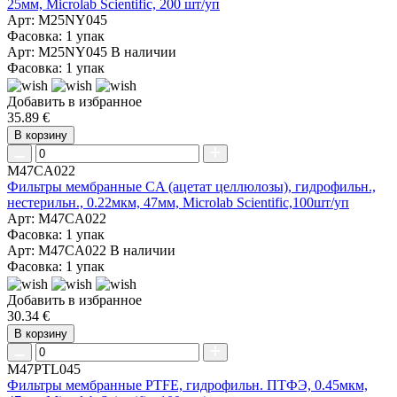
25мм, Microlab Scientific, 200 шт/уп
Арт: M25NY045
Фасовка: 1 упак
Арт: M25NY045
В наличии
Фасовка: 1 упак
Добавить в избранное
35.89 €
В корзину
M47CA022
Фильтры мембранные CA (ацетат целлюлозы), гидрофильн.,
нестерильн., 0.22мкм, 47мм, Microlab Scientific,100шт/уп
Арт: M47CA022
Фасовка: 1 упак
Арт: M47CA022
В наличии
Фасовка: 1 упак
Добавить в избранное
30.34 €
В корзину
M47PTL045
Фильтры мембранные PTFE, гидрофильн. ПТФЭ, 0.45мкм,