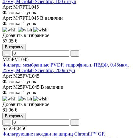
47мм, Microlab Scientific, 100 шт/уп
Арт: M47PTL045
Фасовка: 1 упак
Арт: M47PTL045
В наличии
Фасовка: 1 упак
Добавить в избранное
57.05 €
В корзину
M25PVL045
Фильтры мембранные PVDF, гидрофильн. ПВДФ, 0.45мкм,
25мм, Microlab Scientific, 200шт/уп
Арт: M25PVL045
Фасовка: 1 упак
Арт: M25PVL045
В наличии
Фасовка: 1 упак
Добавить в избранное
61.96 €
В корзину
S25GF045C
Фильтрующие насадки на шприц Chromfil™ GF,