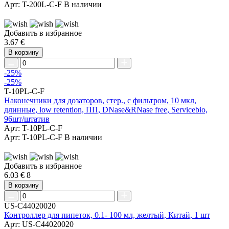
Арт: T-200L-C-F
В наличии
Добавить в избранное
3.67 €
В корзину
-25%
-25%
T-10PL-C-F
Наконечники для дозаторов, стер., с фильтром, 10 мкл,
длинные, low retention, ПП, DNase&RNase free, Servicebio,
96шт/штатив
Арт: T-10PL-C-F
Арт: T-10PL-C-F
В наличии
Добавить в избранное
6.03 €
8
В корзину
US-C44020020
Контроллер для пипеток, 0.1- 100 мл, желтый, Китай, 1 шт
Арт: US-C44020020