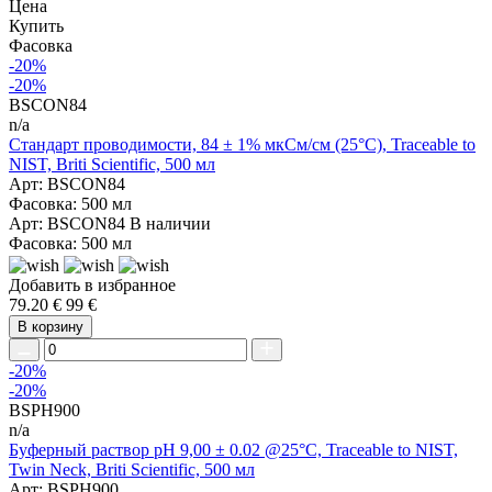
Цена
Купить
Фасовка
-20%
-20%
BSCON84
n/a
Стандарт проводимости, 84 ± 1% мкСм/см (25°C), Traceable to
NIST, Briti Scientific, 500 мл
Арт: BSCON84
Фасовка: 500 мл
Арт: BSCON84
В наличии
Фасовка: 500 мл
Добавить в избранное
79.20 €
99 €
В корзину
-20%
-20%
BSPH900
n/a
Буферный раствор pH 9,00 ± 0.02 @25°C, Traceable to NIST,
Twin Neck, Briti Scientific, 500 мл
Арт: BSPH900