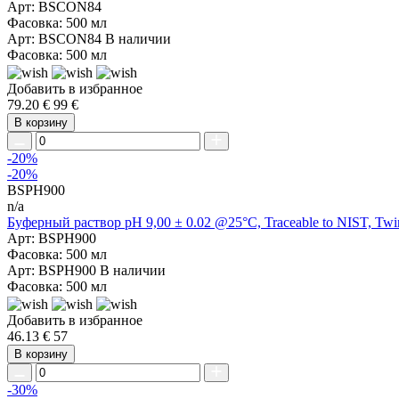
Арт: BSCON84
Фасовка: 500 мл
Арт: BSCON84
В наличии
Фасовка: 500 мл
Добавить в избранное
79.20 €
99 €
В корзину
-20%
-20%
BSPH900
n/a
Буферный раствор pH 9,00 ± 0.02 @25°C, Traceable to NIST, Twin N
Арт: BSPH900
Фасовка: 500 мл
Арт: BSPH900
В наличии
Фасовка: 500 мл
Добавить в избранное
46.13 €
57
В корзину
-30%