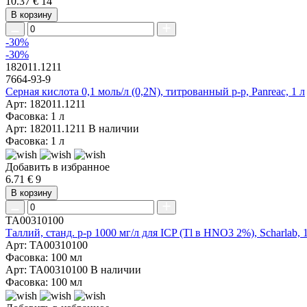
10.37 €
14
В корзину
-30%
-30%
182011.1211
7664-93-9
Серная кислота 0,1 моль/л (0,2N), титрованный р-р, Panreac, 1 л
Арт: 182011.1211
Фасовка: 1 л
Арт: 182011.1211
В наличии
Фасовка: 1 л
Добавить в избранное
6.71 €
9
В корзину
TA00310100
Таллий, станд. р-р 1000 мг/л для ICP (Tl в HNO3 2%), Scharlab, 
Арт: TA00310100
Фасовка: 100 мл
Арт: TA00310100
В наличии
Фасовка: 100 мл